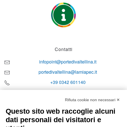
Contatti
infopoint@portedivaltellina.it
portedivaltellina@lamiapec.it
+39 0342 601140
Rifiuta cookie non necessari ✕
Questo sito web raccoglie alcuni
Orari di apertura
dati personali dei visitatori e
Lun-ven