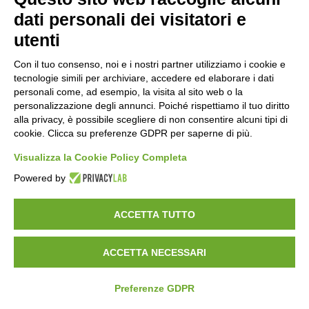
anche con funzioni di segretario;
dati personali dei visitatori e
– dare esecuzione alle deliberazioni del Consiglio di
utenti
Amministrazione;
– attuare il programma annuale predisposto dal Consiglio
Con il tuo consenso, noi e i nostri partner utilizziamo i cookie e
diAmministrazione e approvato dall’Assemblea;
tecnologie simili per archiviare, accedere ed elaborare i dati
personali come, ad esempio, la visita al sito web o la
– formulare eventuali proposte al Consiglio di
personalizzazione degli annunci. Poiché rispettiamo il tuo diritto
Amministrazione;
alla privacy, è possibile scegliere di non consentire alcuni tipi di
– firmare la corrispondenza e tutti gli atti che non siano di
cookie. Clicca su preferenze GDPR per saperne di più.
competenza del Presidente;
Visualizza la Cookie Policy Completa
– adottare i provvedimenti per il miglioramento
Powered by
dell’efficienza e della funzionalità dei servizi forniti dal
Consorzio;
ACCETTA TUTTO
– provvedere alle spese indispensabili per la gestione
ordinaria
ACCETTA NECESSARI
del Consorzio, previa apposizione del visto di
autorizzazione
Preferenze GDPR
da parte del Presidente;