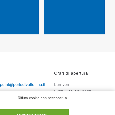
i
Orari di apertura
opoint@portedivaltellina.it
Lun-ven
08:00 – 12:10 / 14:00 –
tedivaltellina@lamiapec.it
18:10
Rifiuta cookie non necessari ✕
 0342 601140
Sabato