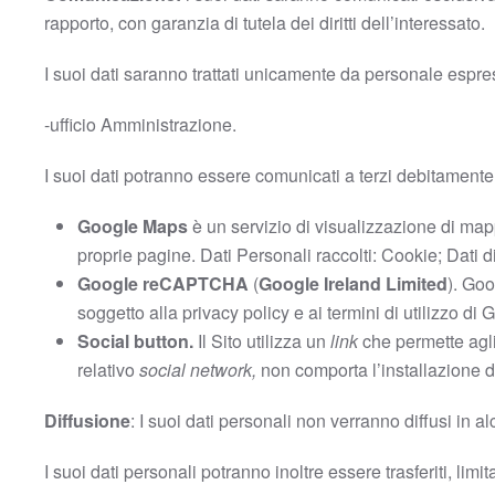
rapporto, con garanzia di tutela dei diritti dell’interessato.
I suoi dati saranno trattati unicamente da personale espres
-ufficio Amministrazione.
I suoi dati potranno essere comunicati a terzi debitamente 
Google Maps
è un servizio di visualizzazione di mapp
proprie pagine. Dati Personali raccolti: Cookie; Dati d
Google reCAPTCHA
(
Google Ireland Limited
). Go
soggetto alla privacy policy e ai termini di utilizzo di
Social button.
Il Sito utilizza un
link
che permette agli u
relativo
social network,
non comporta l’installazione di
Diffusione
: I suoi dati personali non verranno diffusi in 
I suoi dati personali potranno inoltre essere trasferiti, limit