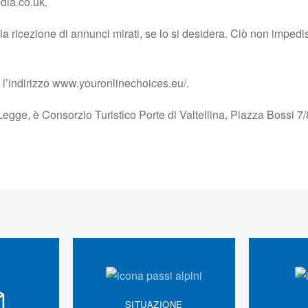
dia.co.uk.
lla ricezione di annunci mirati, se lo si desidera. Ciò non impedi
re l’indirizzo www.youronlinechoices.eu/.
a Legge, è Consorzio Turistico Porte di Valtellina,
Piazza Bossi 7
SITUAZIONE