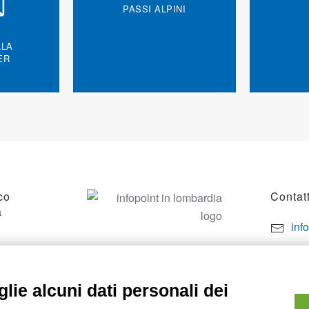
PASSI ALPINI
LLA
ER
co
Contatt
a
inf
por
SO
+39
lie alcuni dati personali dei