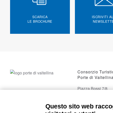
SCARICA
ISCRIVITI A
LE BROCHURE
NEWSLETT
Consorzio Turisti
Porte di Valtellin
Piazza Bossi 7/8
23017 Morbegno, 
Questo sito web raccog