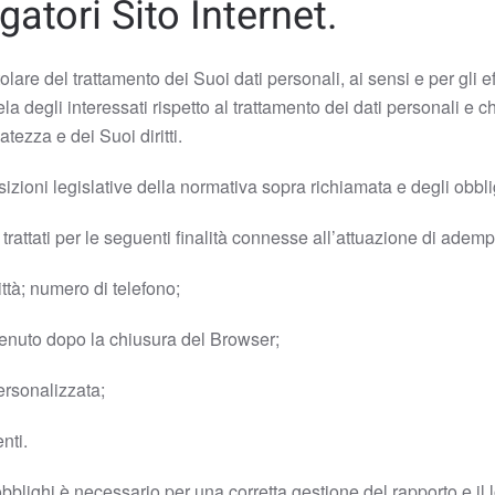
gatori Sito Internet.
itolare del trattamento dei Suoi dati personali, ai sensi e per gli
a degli interessati rispetto al trattamento dei dati personali e ch
atezza e dei Suoi diritti.
sizioni legislative della normativa sopra richiamata e degli obblig
trattati per le seguenti finalità connesse all’attuazione di adempim
ittà; numero di telefono;
tenuto dopo la chiusura del Browser;
ersonalizzata;
nti.
 obblighi è necessario per una corretta gestione del rapporto e il 