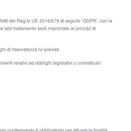
 effetti del Reg.to UE 2016/679 di seguito ‘GDPR’, con la
e tale trattamento sarà improntato ai principi di
hi di riservatezza ivi previsti.
enti relativi ad obblighi legislativi o contrattuali:
loro conferimento è obbligatorio per attuare le finalità