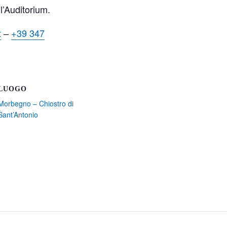
ll’Auditorium.
t
–
+39 347
LUOGO
Morbegno – Chiostro di
Sant’Antonio