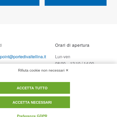
i
Orari di apertura
opoint@portedivaltellina.it
Lun-ven
08:00 – 12:10 / 14:00 –
tedivaltellina@lamiapec.it
18:10
Rifiuta cookie non necessari ✕
 0342 601140
Sabato
ACCETTA TUTTO
08:00 – 12:10
ACCETTA NECESSARI
Domenica e festivi
CHIUSO
Preferenze GDPR