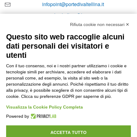
infopoint@portedivaltellina.it
portedivaltellina@lamiapec.it
Rifiuta cookie non necessari ✕
+39 0342 601140
Questo sito web raccoglie alcuni
dati personali dei visitatori e
utenti
Orari di apertura
Con il tuo consenso, noi e i nostri partner utilizziamo i cookie e
tecnologie simili per archiviare, accedere ed elaborare i dati
Lun-ven
personali come, ad esempio, la visita al sito web o la
08:00 – 12:10 / 14:00 – 18:10
personalizzazione degli annunci. Poiché rispettiamo il tuo diritto
alla privacy, è possibile scegliere di non consentire alcuni tipi di
Sabato
cookie. Clicca su preferenze GDPR per saperne di più.
08:00 – 12:10
Visualizza la Cookie Policy Completa
Powered by
Domenica e festivi
CHIUSO
ACCETTA TUTTO