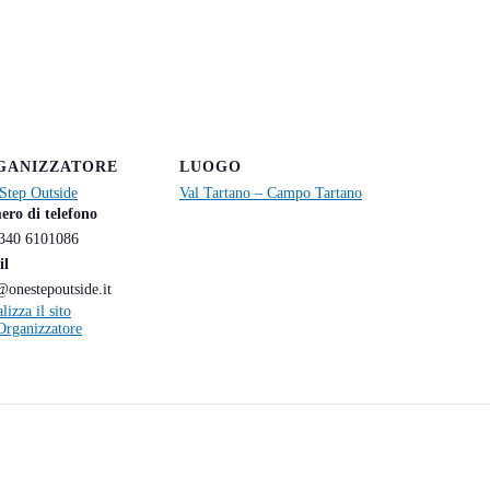
GANIZZATORE
LUOGO
Step Outside
Val Tartano – Campo Tartano
ro di telefono
340 6101086
il
@onestepoutside.it
lizza il sito
'Organizzatore