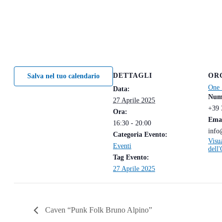
DETTAGLI
OR
Salva nel tuo calendario
One 
Data:
Nume
27 Aprile 2025
+39 
Ora:
Ema
16:30 - 20:00
info
Categoria Evento:
Visua
Eventi
dell
Tag Evento:
27 Aprile 2025
Caven “Punk Folk Bruno Alpino”