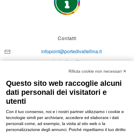
Contatti
infopoint@portedivaltellina.it
portedivaltellina@lamiapec.it
Rifiuta cookie non necessari ✕
+39 0342 601140
Questo sito web raccoglie alcuni
dati personali dei visitatori e
utenti
Orari di apertura
Con il tuo consenso, noi e i nostri partner utilizziamo i cookie e
tecnologie simili per archiviare, accedere ed elaborare i dati
Lun-ven
personali come, ad esempio, la visita al sito web o la
08:00 – 12:10 / 14:00 – 18:10
personalizzazione degli annunci. Poiché rispettiamo il tuo diritto