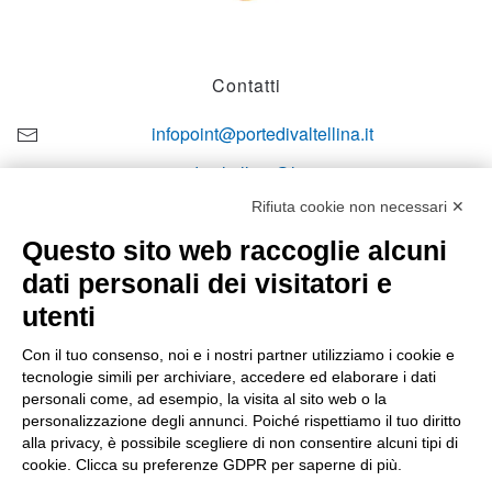
Contatti
infopoint@portedivaltellina.it
portedivaltellina@lamiapec.it
Rifiuta cookie non necessari ✕
+39 0342 601140
Questo sito web raccoglie alcuni
dati personali dei visitatori e
utenti
Orari di apertura
Con il tuo consenso, noi e i nostri partner utilizziamo i cookie e
tecnologie simili per archiviare, accedere ed elaborare i dati
Lun-ven
personali come, ad esempio, la visita al sito web o la
08:00 – 12:10 / 14:00 – 18:10
personalizzazione degli annunci. Poiché rispettiamo il tuo diritto
alla privacy, è possibile scegliere di non consentire alcuni tipi di
Sabato
cookie. Clicca su preferenze GDPR per saperne di più.