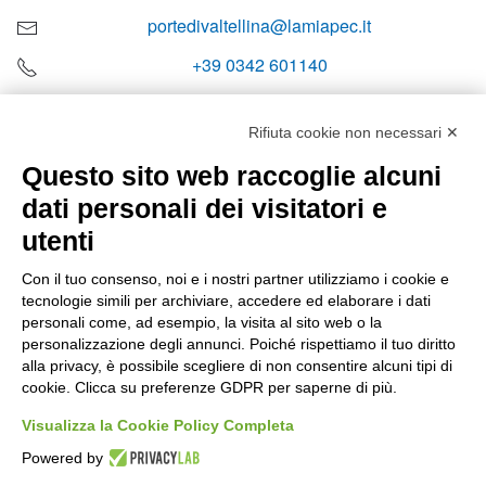
portedivaltellina@lamiapec.it
+39 0342 601140
Rifiuta cookie non necessari ✕
Questo sito web raccoglie alcuni
Orari di apertura
dati personali dei visitatori e
Lun-ven
utenti
08:00 – 12:10 / 14:00 – 18:10
Con il tuo consenso, noi e i nostri partner utilizziamo i cookie e
tecnologie simili per archiviare, accedere ed elaborare i dati
Sabato
personali come, ad esempio, la visita al sito web o la
08:00 – 12:10
personalizzazione degli annunci. Poiché rispettiamo il tuo diritto
alla privacy, è possibile scegliere di non consentire alcuni tipi di
cookie. Clicca su preferenze GDPR per saperne di più.
Domenica e festivi
CHIUSO
Visualizza la Cookie Policy Completa
Powered by