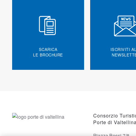
SCARICA
ISCRIVITI A
LE BROCHURE
NEWSLETT
Consorzio Turisti
Porte di Valtellin
Piazza Bossi 7/8