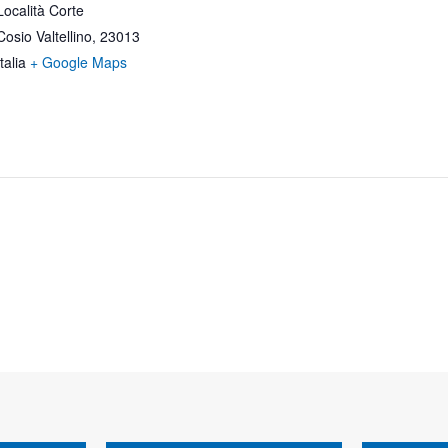
Località Corte
Cosio Valtellino
,
23013
Italia
+ Google Maps