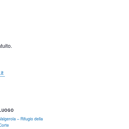
tuito.
.it
LUOGO
Valgerola – Rifugio della
Corte