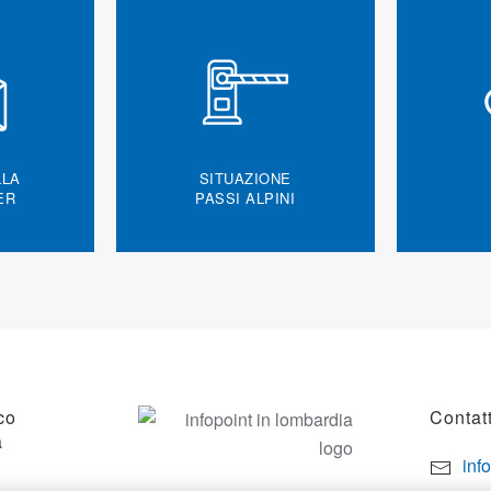
LLA
SITUAZIONE
ER
PASSI ALPINI
co
Contatt
a
inf