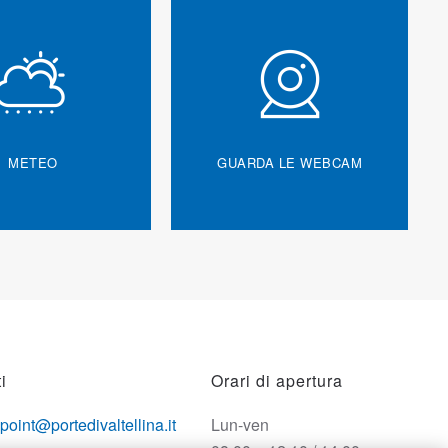
METEO
GUARDA LE WEBCAM
i
Orari di apertura
opoint@portedivaltellina.it
Lun-ven