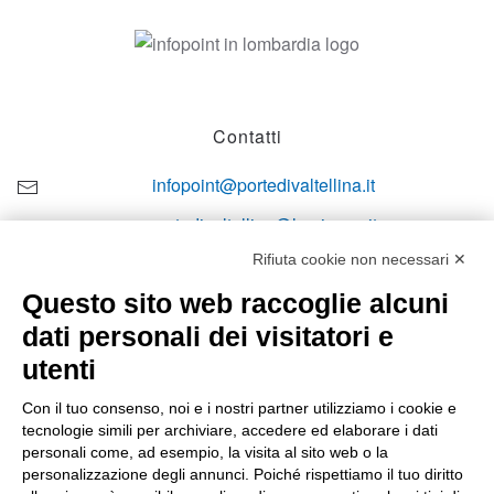
Contatti
infopoint@portedivaltellina.it
portedivaltellina@lamiapec.it
Rifiuta cookie non necessari ✕
+39 0342 601140
Questo sito web raccoglie alcuni
dati personali dei visitatori e
utenti
Orari di apertura
Con il tuo consenso, noi e i nostri partner utilizziamo i cookie e
tecnologie simili per archiviare, accedere ed elaborare i dati
Lun-ven
personali come, ad esempio, la visita al sito web o la
08:00 – 12:10 / 14:00 – 18:10
personalizzazione degli annunci. Poiché rispettiamo il tuo diritto