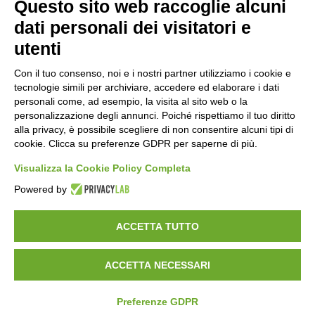
Questo sito web raccoglie alcuni
dati personali dei visitatori e
utenti
Orari di apertura
Con il tuo consenso, noi e i nostri partner utilizziamo i cookie e
tecnologie simili per archiviare, accedere ed elaborare i dati
Lun-ven
personali come, ad esempio, la visita al sito web o la
08:00 – 12:10 / 14:00 – 18:10
personalizzazione degli annunci. Poiché rispettiamo il tuo diritto
alla privacy, è possibile scegliere di non consentire alcuni tipi di
Sabato
cookie. Clicca su preferenze GDPR per saperne di più.
08:00 – 12:10
Visualizza la Cookie Policy Completa
Powered by
Domenica e festivi
CHIUSO
ACCETTA TUTTO
ACCETTA NECESSARI
©
2026
Consorzio Turistico Porte di Valtellina. All rights reserved.
Powered by
Noratech
Preferenze GDPR
Privacy Policy
Cookie Policy