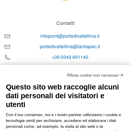
Contatti
infopoint@portedivaltellina.it
portedivaltellina@lamiapec.it
+39 0342 601140
Rifiuta cookie non necessari ✕
Questo sito web raccoglie alcuni
Orari di apertura
dati personali dei visitatori e
Lun-ven
utenti
08:00 – 12:10 / 14:00 – 18:10
Con il tuo consenso, noi e i nostri partner utilizziamo i cookie e
tecnologie simili per archiviare, accedere ed elaborare i dati
Sabato
personali come, ad esempio, la visita al sito web o la