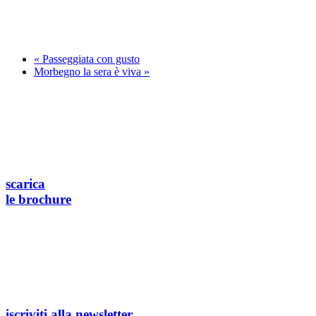
«
Passeggiata con gusto
Morbegno la sera è viva
»
scarica
le brochure
iscriviti alla newsletter