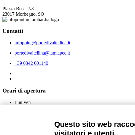
Piazza Bossi 7/8
23017 Morbegno, SO
Contatti
infopoint@portedivaltellina.it
portedivaltellina@lamiapec.it
+39 0342 601140
Orari di apertura
Lun-ven
08:00 – 12:10 / 14:00 – 18:10
Sabato
Questo sito web raccog
08:00 – 12:10
visitatori e utenti
Domenica e festivi