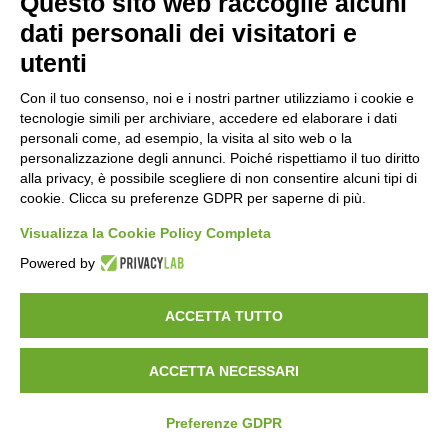
Questo sito web raccoglie alcuni
Orari di apertura
dati personali dei visitatori e
Lun-ven
utenti
08:00 – 12:10 / 14:00 – 18:10
Con il tuo consenso, noi e i nostri partner utilizziamo i cookie e
tecnologie simili per archiviare, accedere ed elaborare i dati
Sabato
personali come, ad esempio, la visita al sito web o la
08:00 – 12:10
personalizzazione degli annunci. Poiché rispettiamo il tuo diritto
alla privacy, è possibile scegliere di non consentire alcuni tipi di
cookie. Clicca su preferenze GDPR per saperne di più.
Domenica e festivi
CHIUSO
Visualizza la Cookie Policy Completa
Powered by
ACCETTA TUTTO
ACCETTA NECESSARI
©
2026
Consorzio Turistico Porte di Valtellina. All rights reserved.
Powered by
Noratech
Preferenze GDPR
Privacy Policy
Cookie Policy