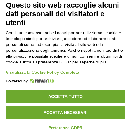
Questo sito web raccoglie alcuni
Orari di apertura
dati personali dei visitatori e
Lun-ven
utenti
08:00 – 12:10 / 14:00 – 18:10
Con il tuo consenso, noi e i nostri partner utilizziamo i cookie e
tecnologie simili per archiviare, accedere ed elaborare i dati
Sabato
personali come, ad esempio, la visita al sito web o la
08:00 – 12:10
personalizzazione degli annunci. Poiché rispettiamo il tuo diritto
alla privacy, è possibile scegliere di non consentire alcuni tipi di
cookie. Clicca su preferenze GDPR per saperne di più.
Domenica e festivi
CHIUSO
Visualizza la Cookie Policy Completa
Powered by
ACCETTA TUTTO
ACCETTA NECESSARI
©
2026
Consorzio Turistico Porte di Valtellina. All rights reserved.
Powered by
Noratech
Preferenze GDPR
Privacy Policy
Cookie Policy