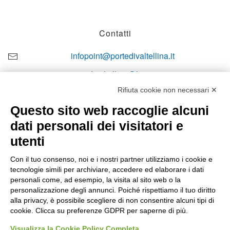
Contatti
infopoint@portedivaltellina.it
portedivaltellina@lamiapec.it
Rifiuta cookie non necessari ✕
+39 0342 601140
Questo sito web raccoglie alcuni
dati personali dei visitatori e
utenti
Orari di apertura
Con il tuo consenso, noi e i nostri partner utilizziamo i cookie e
tecnologie simili per archiviare, accedere ed elaborare i dati
Lun-ven
personali come, ad esempio, la visita al sito web o la
08:00 – 12:10 / 14:00 – 18:10
personalizzazione degli annunci. Poiché rispettiamo il tuo diritto
alla privacy, è possibile scegliere di non consentire alcuni tipi di
Sabato
cookie. Clicca su preferenze GDPR per saperne di più.
08:00 – 12:10
Visualizza la Cookie Policy Completa