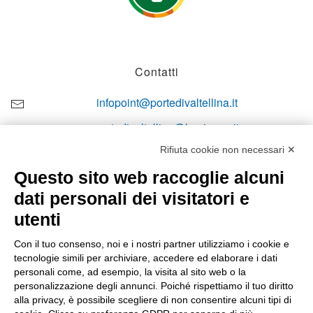
Contatti
infopoint@portedivaltellina.it
portedivaltellina@lamiapec.it
Rifiuta cookie non necessari ✕
+39 0342 601140
Questo sito web raccoglie alcuni
dati personali dei visitatori e
utenti
Orari di apertura
Con il tuo consenso, noi e i nostri partner utilizziamo i cookie e
tecnologie simili per archiviare, accedere ed elaborare i dati
Lun-ven
personali come, ad esempio, la visita al sito web o la
08:00 – 12:10 / 14:00 – 18:10
personalizzazione degli annunci. Poiché rispettiamo il tuo diritto
alla privacy, è possibile scegliere di non consentire alcuni tipi di