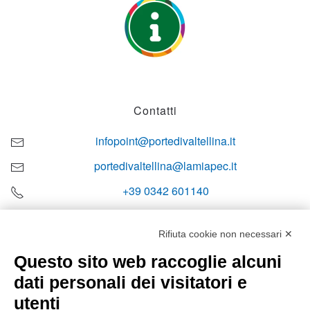
Contatti
infopoint@portedivaltellina.it
portedivaltellina@lamiapec.it
+39 0342 601140
Rifiuta cookie non necessari ✕
Questo sito web raccoglie alcuni
Orari di apertura
dati personali dei visitatori e
Lun-ven
utenti