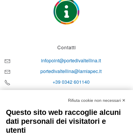
Contatti
infopoint@portedivaltellina.it
portedivaltellina@lamiapec.it
+39 0342 601140
Rifiuta cookie non necessari ✕
Questo sito web raccoglie alcuni
Orari di apertura
dati personali dei visitatori e
Lun-ven
utenti