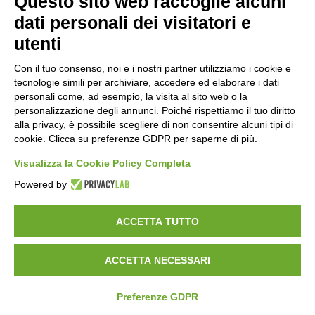
Questo sito web raccoglie alcuni
dati personali dei visitatori e
utenti
Orari di apertura
Con il tuo consenso, noi e i nostri partner utilizziamo i cookie e
tecnologie simili per archiviare, accedere ed elaborare i dati
Lun-ven
personali come, ad esempio, la visita al sito web o la
08:00 – 12:10 / 14:00 – 18:10
personalizzazione degli annunci. Poiché rispettiamo il tuo diritto
alla privacy, è possibile scegliere di non consentire alcuni tipi di
Sabato
cookie. Clicca su preferenze GDPR per saperne di più.
08:00 – 12:10
Visualizza la Cookie Policy Completa
Powered by
Domenica e festivi
CHIUSO
ACCETTA TUTTO
ACCETTA NECESSARI
©
2026
Consorzio Turistico Porte di Valtellina. All rights reserved.
Powered by
Noratech
Preferenze GDPR
Privacy Policy
Cookie Policy