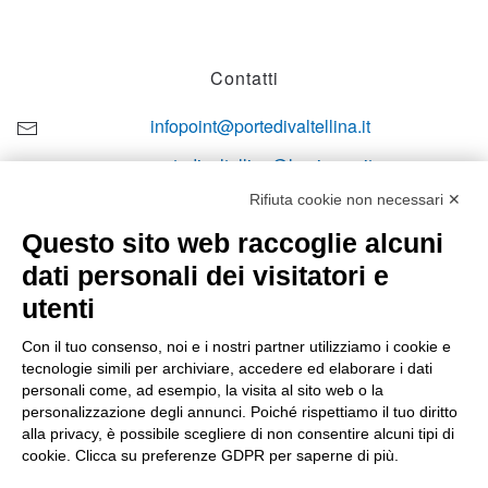
Contatti
infopoint@portedivaltellina.it
portedivaltellina@lamiapec.it
Rifiuta cookie non necessari ✕
+39 0342 601140
Questo sito web raccoglie alcuni
dati personali dei visitatori e
utenti
Orari di apertura
Con il tuo consenso, noi e i nostri partner utilizziamo i cookie e
tecnologie simili per archiviare, accedere ed elaborare i dati
Lun-ven
personali come, ad esempio, la visita al sito web o la
08:00 – 12:10 / 14:00 – 18:10
personalizzazione degli annunci. Poiché rispettiamo il tuo diritto
alla privacy, è possibile scegliere di non consentire alcuni tipi di
Sabato
cookie. Clicca su preferenze GDPR per saperne di più.
08:00 – 12:10