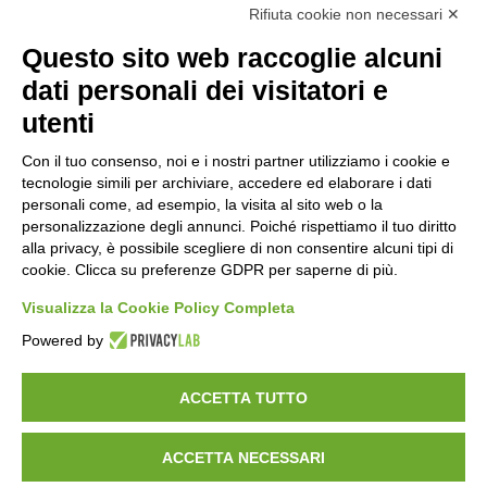
Rifiuta cookie non necessari ✕
+39 0342 601140
Questo sito web raccoglie alcuni
dati personali dei visitatori e
utenti
Orari di apertura
Con il tuo consenso, noi e i nostri partner utilizziamo i cookie e
tecnologie simili per archiviare, accedere ed elaborare i dati
Lun-ven
personali come, ad esempio, la visita al sito web o la
08:00 – 12:10 / 14:00 – 18:10
personalizzazione degli annunci. Poiché rispettiamo il tuo diritto
alla privacy, è possibile scegliere di non consentire alcuni tipi di
Sabato
cookie. Clicca su preferenze GDPR per saperne di più.
08:00 – 12:10
Visualizza la Cookie Policy Completa
Powered by
Domenica e festivi
CHIUSO
ACCETTA TUTTO
ACCETTA NECESSARI
©
2026
Consorzio Turistico Porte di Valtellina. All rights reserved.
Powered by
Noratech