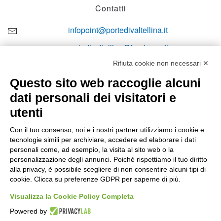
Contatti
infopoint@portedivaltellina.it
portedivaltellina@lamiapec.it
Rifiuta cookie non necessari ✕
+39 0342 601140
Questo sito web raccoglie alcuni
dati personali dei visitatori e
utenti
Orari di apertura
Con il tuo consenso, noi e i nostri partner utilizziamo i cookie e
tecnologie simili per archiviare, accedere ed elaborare i dati
Lun-ven
personali come, ad esempio, la visita al sito web o la
08:00 – 12:10 / 14:00 – 18:10
personalizzazione degli annunci. Poiché rispettiamo il tuo diritto
alla privacy, è possibile scegliere di non consentire alcuni tipi di
Sabato
cookie. Clicca su preferenze GDPR per saperne di più.
08:00 – 12:10
Visualizza la Cookie Policy Completa
Powered by
Domenica e festivi