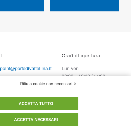
i
Orari di apertura
opoint@portedivaltellina.it
Lun-ven
08:00 – 12:10 / 14:00 –
tedivaltellina@lamiapec.it
18:10
Rifiuta cookie non necessari ✕
 0342 601140
Sabato
ACCETTA TUTTO
08:00 – 12:10
ACCETTA NECESSARI
Domenica e festivi
CHIUSO