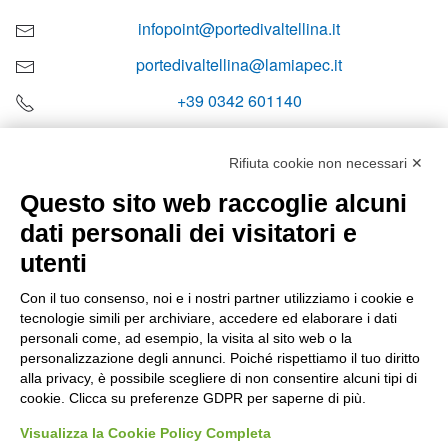
infopoint@portedivaltellina.it
portedivaltellina@lamiapec.it
+39 0342 601140
Rifiuta cookie non necessari ✕
Questo sito web raccoglie alcuni
Orari di apertura
dati personali dei visitatori e
Lun-ven
utenti
08:00 – 12:10 / 14:00 – 18:10
Con il tuo consenso, noi e i nostri partner utilizziamo i cookie e
tecnologie simili per archiviare, accedere ed elaborare i dati
Sabato
personali come, ad esempio, la visita al sito web o la
08:00 – 12:10
personalizzazione degli annunci. Poiché rispettiamo il tuo diritto
alla privacy, è possibile scegliere di non consentire alcuni tipi di
cookie. Clicca su preferenze GDPR per saperne di più.
Domenica e festivi
CHIUSO
Visualizza la Cookie Policy Completa