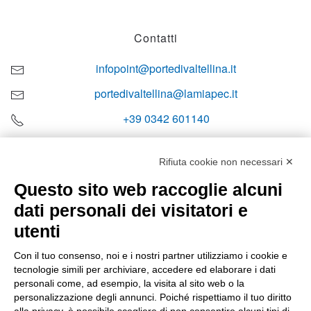
Contatti
infopoint@portedivaltellina.it
portedivaltellina@lamiapec.it
+39 0342 601140
Rifiuta cookie non necessari ✕
Questo sito web raccoglie alcuni
Orari di apertura
dati personali dei visitatori e
Lun-ven
utenti
08:00 – 12:10 / 14:00 – 18:10
Con il tuo consenso, noi e i nostri partner utilizziamo i cookie e
tecnologie simili per archiviare, accedere ed elaborare i dati
Sabato
personali come, ad esempio, la visita al sito web o la
08:00 – 12:10
personalizzazione degli annunci. Poiché rispettiamo il tuo diritto