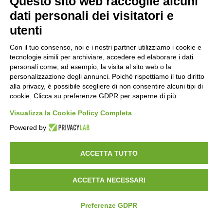
Questo sito web raccoglie alcuni
Orari di apertura
dati personali dei visitatori e
Lun-ven
utenti
08:00 – 12:10 / 14:00 – 18:10
Con il tuo consenso, noi e i nostri partner utilizziamo i cookie e
tecnologie simili per archiviare, accedere ed elaborare i dati
Sabato
personali come, ad esempio, la visita al sito web o la
08:00 – 12:10
personalizzazione degli annunci. Poiché rispettiamo il tuo diritto
alla privacy, è possibile scegliere di non consentire alcuni tipi di
cookie. Clicca su preferenze GDPR per saperne di più.
Domenica e festivi
CHIUSO
Visualizza la Cookie Policy Completa
Powered by
ACCETTA TUTTO
ACCETTA NECESSARI
©
2026
Consorzio Turistico Porte di Valtellina. All rights reserved.
Powered by
Noratech
Preferenze GDPR
Privacy Policy
Cookie Policy