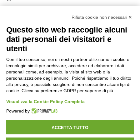
Rifiuta cookie non necessari ✕
Questo sito web raccoglie alcuni
Orari di apertura
dati personali dei visitatori e
Lun-ven
utenti
08:00 – 12:10 / 14:00 – 18:10
Con il tuo consenso, noi e i nostri partner utilizziamo i cookie e
tecnologie simili per archiviare, accedere ed elaborare i dati
Sabato
personali come, ad esempio, la visita al sito web o la
08:00 – 12:10
personalizzazione degli annunci. Poiché rispettiamo il tuo diritto
alla privacy, è possibile scegliere di non consentire alcuni tipi di
cookie. Clicca su preferenze GDPR per saperne di più.
Domenica e festivi
CHIUSO
Visualizza la Cookie Policy Completa
Powered by
ACCETTA TUTTO