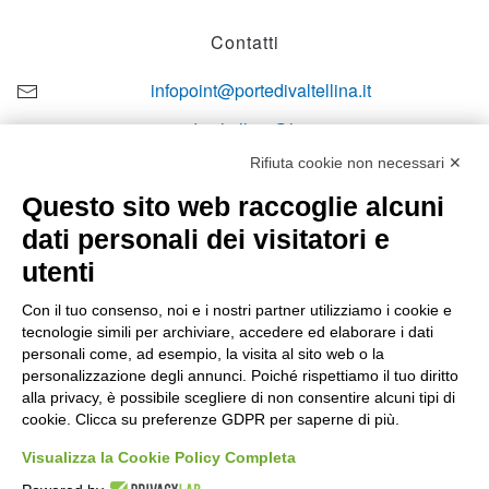
Contatti
infopoint@portedivaltellina.it
portedivaltellina@lamiapec.it
Rifiuta cookie non necessari ✕
+39 0342 601140
Questo sito web raccoglie alcuni
dati personali dei visitatori e
utenti
Orari di apertura
Con il tuo consenso, noi e i nostri partner utilizziamo i cookie e
tecnologie simili per archiviare, accedere ed elaborare i dati
Lun-ven
personali come, ad esempio, la visita al sito web o la
08:00 – 12:10 / 14:00 – 18:10
personalizzazione degli annunci. Poiché rispettiamo il tuo diritto
alla privacy, è possibile scegliere di non consentire alcuni tipi di
Sabato
cookie. Clicca su preferenze GDPR per saperne di più.
08:00 – 12:10
Visualizza la Cookie Policy Completa