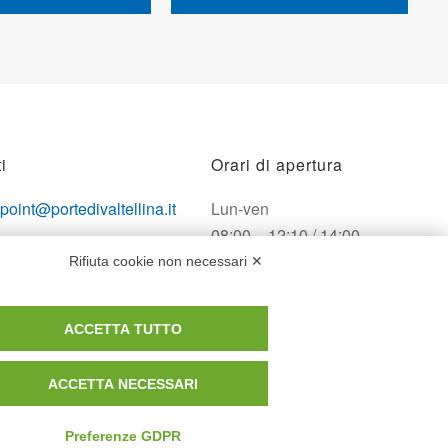
i
Orari di apertura
opoint@portedivaltellina.it
Lun-ven
08:00 – 12:10 / 14:00 –
tedivaltellina@lamiapec.it
18:10
Rifiuta cookie non necessari ✕
 0342 601140
Sabato
ACCETTA TUTTO
08:00 – 12:10
ACCETTA NECESSARI
Domenica e festivi
CHIUSO
Preferenze GDPR