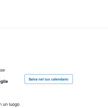
ese
Salva nel tuo calendario
glie
.
in un luogo