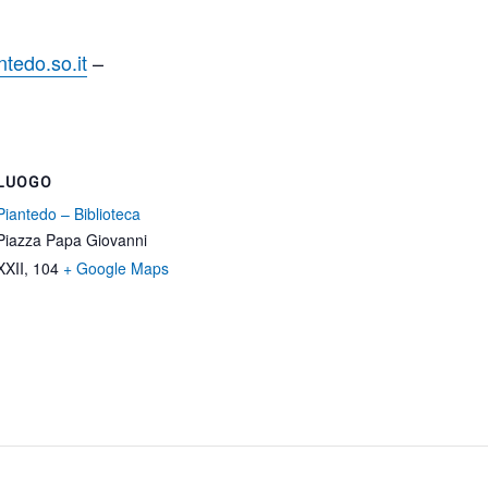
tedo.so.it
–
LUOGO
Piantedo – Biblioteca
Piazza Papa Giovanni
XXII, 104
+ Google Maps