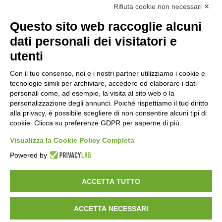
Rifiuta cookie non necessari ✕
Questo sito web raccoglie alcuni
Orari di apertura
dati personali dei visitatori e
Lun-ven
utenti
08:00 – 12:10 / 14:00 – 18:10
Con il tuo consenso, noi e i nostri partner utilizziamo i cookie e
tecnologie simili per archiviare, accedere ed elaborare i dati
Sabato
personali come, ad esempio, la visita al sito web o la
08:00 – 12:10
personalizzazione degli annunci. Poiché rispettiamo il tuo diritto
alla privacy, è possibile scegliere di non consentire alcuni tipi di
cookie. Clicca su preferenze GDPR per saperne di più.
Domenica e festivi
CHIUSO
Visualizza la Cookie Policy Completa
Powered by
ACCETTA TUTTO
ACCETTA NECESSARI
©
2026
Consorzio Turistico Porte di Valtellina. All rights reserved.
Powered by
Noratech