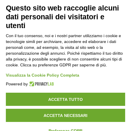
Questo sito web raccoglie alcuni
Orari di apertura
dati personali dei visitatori e
Lun-ven
utenti
08:00 – 12:10 / 14:00 – 18:10
Con il tuo consenso, noi e i nostri partner utilizziamo i cookie e
tecnologie simili per archiviare, accedere ed elaborare i dati
Sabato
personali come, ad esempio, la visita al sito web o la
08:00 – 12:10
personalizzazione degli annunci. Poiché rispettiamo il tuo diritto
alla privacy, è possibile scegliere di non consentire alcuni tipi di
cookie. Clicca su preferenze GDPR per saperne di più.
Domenica e festivi
CHIUSO
Visualizza la Cookie Policy Completa
Powered by
ACCETTA TUTTO
ACCETTA NECESSARI
©
2026
Consorzio Turistico Porte di Valtellina. All rights reserved.
Powered by
Noratech
Preferenze GDPR
Privacy Policy
Cookie Policy