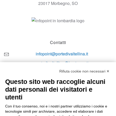
23017 Morbegno, SO
Contatti
infopoint@portedivaltellina.it
portedivaltellina@lamiapec.it
Rifiuta cookie non necessari ✕
+39 0342 601140
Questo sito web raccoglie alcuni
dati personali dei visitatori e
utenti
Orari di apertura
Con il tuo consenso, noi e i nostri partner utilizziamo i cookie e
tecnologie simili per archiviare, accedere ed elaborare i dati
Lun-ven