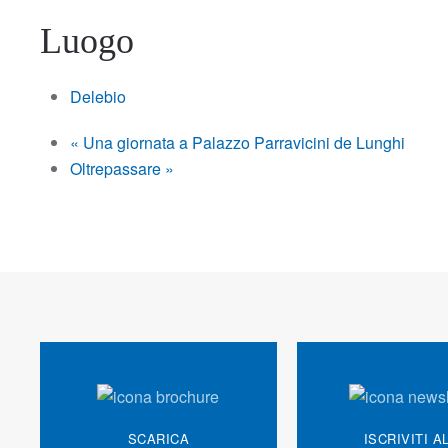
Luogo
Delebio
«
Una giornata a Palazzo Parravicini de Lunghi
Oltrepassare
»
SCARICA
ISCRIVITI A