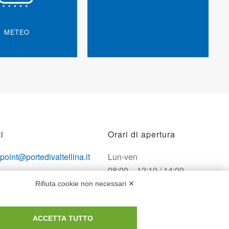
METEO
i
Orari di apertura
opoint@portedivaltellina.it
Lun-ven
08:00 – 12:10 / 14:00 –
tedivaltellina@lamiapec.it
18:10
Rifiuta cookie non necessari ✕
 0342 601140
Sabato
ACCETTA TUTTO
08:00 – 12:10