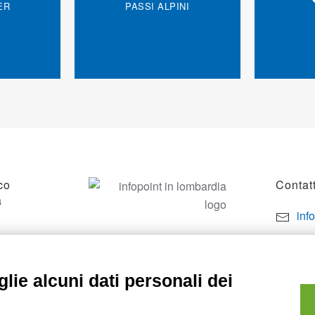
ER
PASSI ALPINI
co
Contatt
a
inf
por
SO
+39
lie alcuni dati personali dei