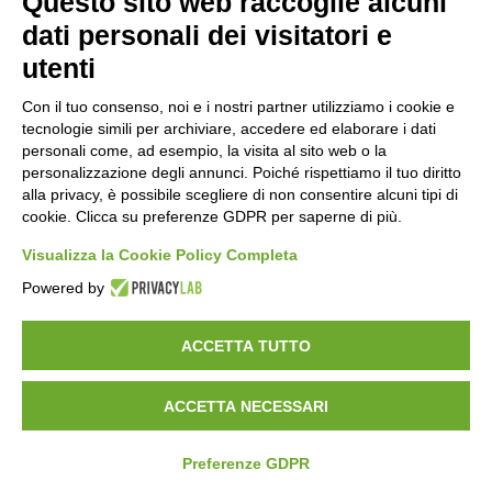
Questo sito web raccoglie alcuni
dati personali dei visitatori e
utenti
Orari di apertura
Con il tuo consenso, noi e i nostri partner utilizziamo i cookie e
tecnologie simili per archiviare, accedere ed elaborare i dati
Lun-ven
personali come, ad esempio, la visita al sito web o la
08:00 – 12:10 / 14:00 – 18:10
personalizzazione degli annunci. Poiché rispettiamo il tuo diritto
alla privacy, è possibile scegliere di non consentire alcuni tipi di
Sabato
cookie. Clicca su preferenze GDPR per saperne di più.
08:00 – 12:10
Visualizza la Cookie Policy Completa
Powered by
Domenica e festivi
CHIUSO
ACCETTA TUTTO
ACCETTA NECESSARI
©
2026
Consorzio Turistico Porte di Valtellina. All rights reserved.
Powered by
Noratech
Preferenze GDPR
Privacy Policy
Cookie Policy