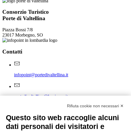
Consorzio Turistico
Porte di Valtellina
Piazza Bossi 7/8
23017 Morbegno, SO
Contatti
infopoint@portedivaltellina.it
portedivaltellina@lamiapec.it
Rifiuta cookie non necessari ✕
Questo sito web raccoglie alcuni
+39 0342 601140
dati personali dei visitatori e