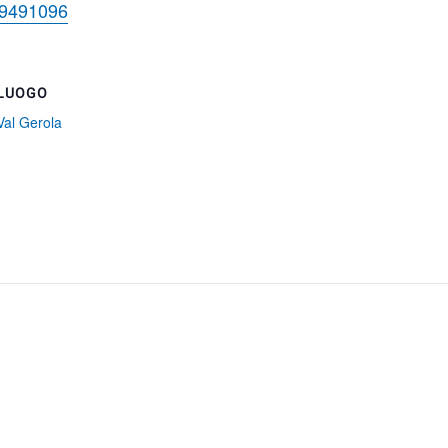
 9491096
LUOGO
Val Gerola