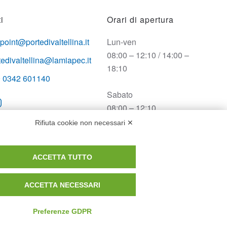
i
Orari di apertura
opoint@portedivaltellina.it
Lun-ven
08:00 – 12:10 / 14:00 –
tedivaltellina@lamiapec.it
18:10
 0342 601140
Sabato
08:00 – 12:10
Rifiuta cookie non necessari ✕
Domenica e festivi
CHIUSO
ACCETTA TUTTO
ACCETTA NECESSARI
Preferenze GDPR