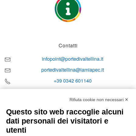
Contatti
infopoint@portedivaltellina.it
portedivaltellina@lamiapec.it
+39 0342 601140
Rifiuta cookie non necessari ✕
Questo sito web raccoglie alcuni
Orari di apertura
dati personali dei visitatori e
Lun-ven
utenti
08:00 – 12:10 / 14:00 – 18:10