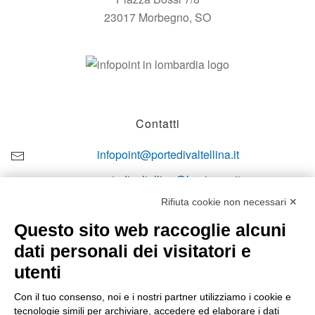
23017 Morbegno, SO
Contatti
infopoint@portedivaltellina.it
portedivaltellina@lamiapec.it
Rifiuta cookie non necessari ✕
+39 0342 601140
Questo sito web raccoglie alcuni
dati personali dei visitatori e
utenti
Orari di apertura
Con il tuo consenso, noi e i nostri partner utilizziamo i cookie e
tecnologie simili per archiviare, accedere ed elaborare i dati
Lun-ven