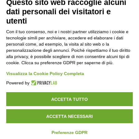
Questo sito web raccoglie alcuni
dati personali dei visitatori e
utenti
Orari di apertura
Con il tuo consenso, noi e i nostri partner utilizziamo i cookie e
tecnologie simili per archiviare, accedere ed elaborare i dati
Lun-ven
personali come, ad esempio, la visita al sito web o la
08:00 – 12:10 / 14:00 – 18:10
personalizzazione degli annunci. Poiché rispettiamo il tuo diritto
alla privacy, è possibile scegliere di non consentire alcuni tipi di
Sabato
cookie. Clicca su preferenze GDPR per saperne di più.
08:00 – 12:10
Visualizza la Cookie Policy Completa
Powered by
Domenica e festivi
CHIUSO
ACCETTA TUTTO
ACCETTA NECESSARI
©
2026
Consorzio Turistico Porte di Valtellina. All rights reserved.
Powered by
Noratech
Preferenze GDPR
Privacy Policy
Cookie Policy