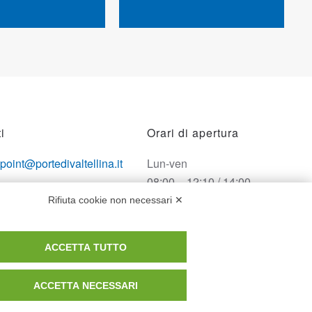
i
Orari di apertura
opoint@portedivaltellina.it
Lun-ven
08:00 – 12:10 / 14:00 –
tedivaltellina@lamiapec.it
18:10
Rifiuta cookie non necessari ✕
 0342 601140
Sabato
ACCETTA TUTTO
08:00 – 12:10
ACCETTA NECESSARI
Domenica e festivi
CHIUSO