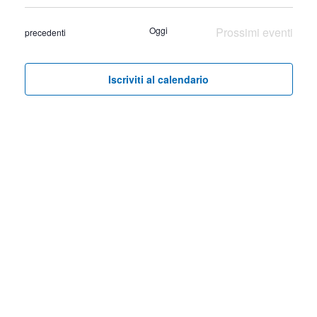
Seleziona
Ricer
Vist
la
Oggi
Prossimi eventi
Eventi
precedenti
Nav
e
data.
viste
Iscriviti al calendario
Navig