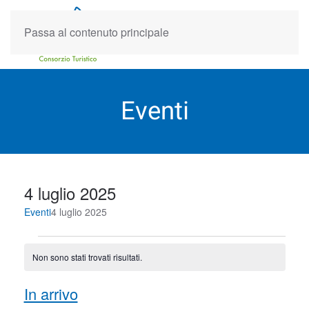
Passa al contenuto principale
Eventi
4 luglio 2025
Eventi
4 luglio 2025
Eventi
Non sono stati trovati risultati.
Notice
Event
Eve
In arrivo
Cerca
Lista