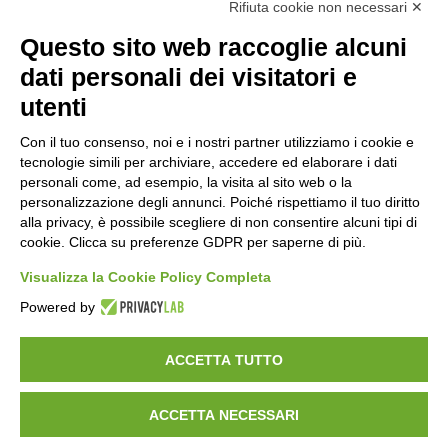
Rifiuta cookie non necessari ✕
Questo sito web raccoglie alcuni
Orari di apertura
dati personali dei visitatori e
Lun-ven
utenti
08:00 – 12:10 / 14:00 – 18:10
Con il tuo consenso, noi e i nostri partner utilizziamo i cookie e
tecnologie simili per archiviare, accedere ed elaborare i dati
Sabato
personali come, ad esempio, la visita al sito web o la
08:00 – 12:10
personalizzazione degli annunci. Poiché rispettiamo il tuo diritto
alla privacy, è possibile scegliere di non consentire alcuni tipi di
cookie. Clicca su preferenze GDPR per saperne di più.
Domenica e festivi
CHIUSO
Visualizza la Cookie Policy Completa
Powered by
ACCETTA TUTTO
ACCETTA NECESSARI
©
2026
Consorzio Turistico Porte di Valtellina. All rights reserved.
Powered by
Noratech