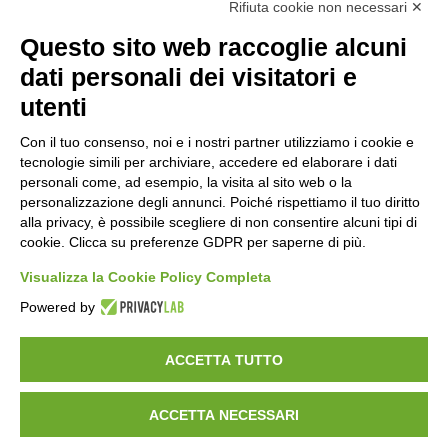
Rifiuta cookie non necessari ✕
Questo sito web raccoglie alcuni
Orari di apertura
dati personali dei visitatori e
Lun-ven
utenti
08:00 – 12:10 / 14:00 – 18:10
Con il tuo consenso, noi e i nostri partner utilizziamo i cookie e
tecnologie simili per archiviare, accedere ed elaborare i dati
Sabato
personali come, ad esempio, la visita al sito web o la
08:00 – 12:10
personalizzazione degli annunci. Poiché rispettiamo il tuo diritto
alla privacy, è possibile scegliere di non consentire alcuni tipi di
cookie. Clicca su preferenze GDPR per saperne di più.
Domenica e festivi
CHIUSO
Visualizza la Cookie Policy Completa
Powered by
ACCETTA TUTTO
ACCETTA NECESSARI
©
2026
Consorzio Turistico Porte di Valtellina. All rights reserved.
Powered by
Noratech