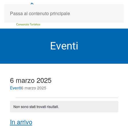
Passa al contenuto principale
Eventi
6 marzo 2025
Eventi
6 marzo 2025
Eventi
Non sono stati trovati risultati.
Notice
Event
Eve
In arrivo
Cerca
Lista