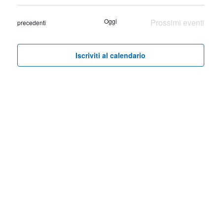
Seleziona
Ricer
Vist
la
Oggi
Prossimi eventi
Eventi
precedenti
Nav
e
data.
viste
Iscriviti al calendario
Navig