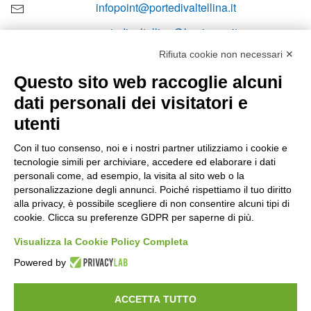
infopoint@portedivaltellina.it
portedivaltellina@lamiapec.it
Rifiuta cookie non necessari ✕
+39 0342 601140
Questo sito web raccoglie alcuni
dati personali dei visitatori e
utenti
Orari di apertura
Con il tuo consenso, noi e i nostri partner utilizziamo i cookie e
tecnologie simili per archiviare, accedere ed elaborare i dati
Lun-ven
personali come, ad esempio, la visita al sito web o la
08:00 – 12:10 / 14:00 – 18:10
personalizzazione degli annunci. Poiché rispettiamo il tuo diritto
alla privacy, è possibile scegliere di non consentire alcuni tipi di
Sabato
cookie. Clicca su preferenze GDPR per saperne di più.
08:00 – 12:10
Visualizza la Cookie Policy Completa
Powered by
Domenica e festivi
CHIUSO
ACCETTA TUTTO