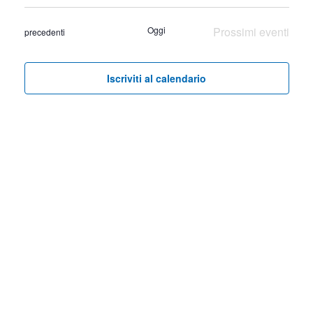
Seleziona
Ricer
Vist
la
Oggi
Prossimi eventi
Eventi
precedenti
Nav
e
data.
viste
Iscriviti al calendario
Navig