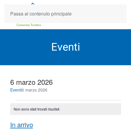
Passa al contenuto principale
Eventi
6 marzo 2026
Eventi
6 marzo 2026
Eventi
Non sono stati trovati risultati.
Notice
Event
Eve
In arrivo
Cerca
Lista