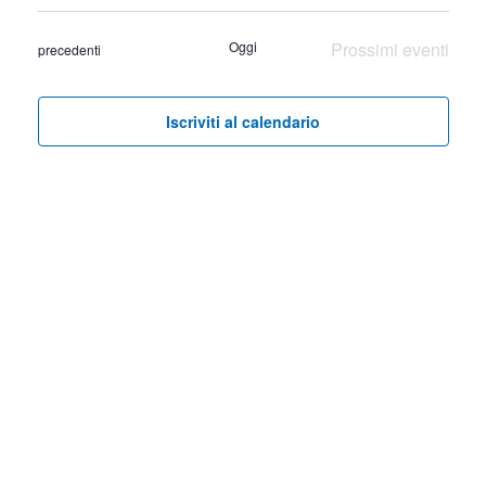
Seleziona
Ricer
Vist
la
Oggi
Prossimi eventi
Eventi
precedenti
Nav
e
data.
viste
Iscriviti al calendario
Navig