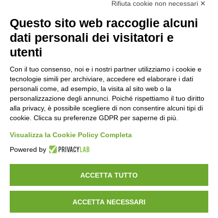
Rifiuta cookie non necessari ✕
Questo sito web raccoglie alcuni
Orari di apertura
dati personali dei visitatori e
Lun-ven
utenti
08:00 – 12:10 / 14:00 – 18:10
Con il tuo consenso, noi e i nostri partner utilizziamo i cookie e
tecnologie simili per archiviare, accedere ed elaborare i dati
Sabato
personali come, ad esempio, la visita al sito web o la
08:00 – 12:10
personalizzazione degli annunci. Poiché rispettiamo il tuo diritto
alla privacy, è possibile scegliere di non consentire alcuni tipi di
cookie. Clicca su preferenze GDPR per saperne di più.
Domenica e festivi
CHIUSO
Visualizza la Cookie Policy Completa
Powered by
ACCETTA TUTTO
ACCETTA NECESSARI
©
2026
Consorzio Turistico Porte di Valtellina. All rights reserved.
Powered by
Noratech