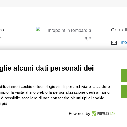
co
Contatt
a
inf
por
SO
+39
lie alcuni dati personali dei
utilizziamo i cookie e tecnologie simili per archiviare, accedere
pio, la visita al sito web o la personalizzazione degli annunci.
, è possibile scegliere di non consentire alcuni tipi di cookie.
 più.
Powered by
owered by
Noratech