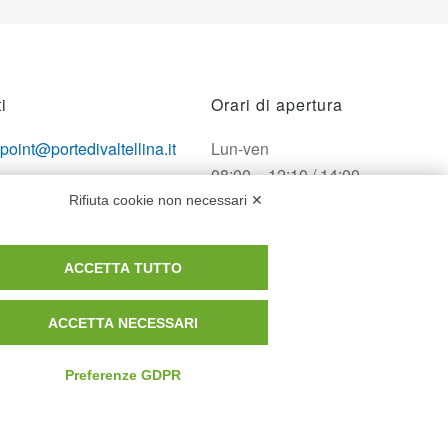
i
Orari di apertura
opoint@portedivaltellina.it
Lun-ven
08:00 – 12:10 / 14:00 –
tedivaltellina@lamiapec.it
18:10
Rifiuta cookie non necessari ✕
 0342 601140
Sabato
ACCETTA TUTTO
08:00 – 12:10
ACCETTA NECESSARI
Domenica e festivi
CHIUSO
Preferenze GDPR
Privacy Policy
Cookie Policy