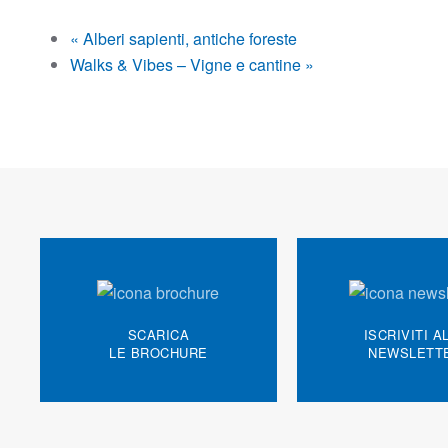
«
Alberi sapienti, antiche foreste
Walks & Vibes – Vigne e cantine
»
SCARICA
ISCRIVITI A
LE BROCHURE
NEWSLETT