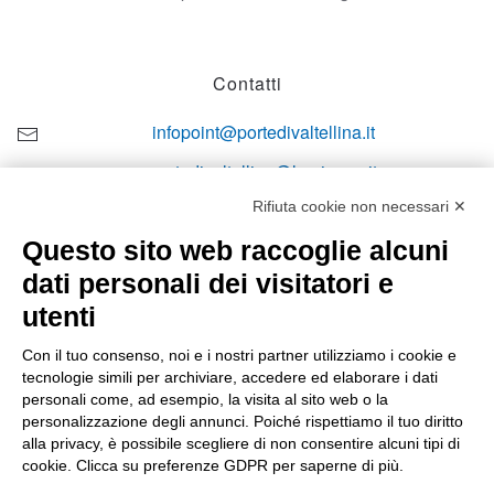
Contatti
infopoint@portedivaltellina.it
portedivaltellina@lamiapec.it
Rifiuta cookie non necessari ✕
+39 0342 601140
Questo sito web raccoglie alcuni
dati personali dei visitatori e
utenti
Orari di apertura
Con il tuo consenso, noi e i nostri partner utilizziamo i cookie e
tecnologie simili per archiviare, accedere ed elaborare i dati
Lun-ven
personali come, ad esempio, la visita al sito web o la
08:00 – 12:10 / 14:00 – 18:10
personalizzazione degli annunci. Poiché rispettiamo il tuo diritto
alla privacy, è possibile scegliere di non consentire alcuni tipi di
Sabato
cookie. Clicca su preferenze GDPR per saperne di più.