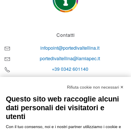
Contatti
infopoint@portedivaltellina.it
portedivaltellina@lamiapec.it
+39 0342 601140
Rifiuta cookie non necessari ✕
Questo sito web raccoglie alcuni
Orari di apertura
dati personali dei visitatori e
Lun-ven
utenti
08:00 – 12:10 / 14:00 – 18:10
Con il tuo consenso, noi e i nostri partner utilizziamo i cookie e