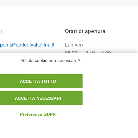
i
Orari di apertura
opoint@portedivaltellina.it
Lun-ven
08:00 – 12:10 / 14:00 –
tedivaltellina@lamiapec.it
18:10
Rifiuta cookie non necessari ✕
 0342 601140
Sabato
ACCETTA TUTTO
08:00 – 12:10
ACCETTA NECESSARI
Domenica e festivi
CHIUSO
Preferenze GDPR
Privacy Policy
Cookie Policy