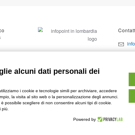
co
Contatt
a
inf
por
SO
+39
lie alcuni dati personali dei
utilizziamo i cookie e tecnologie simili per archiviare, accedere
pio, la visita al sito web o la personalizzazione degli annunci.
, è possibile scegliere di non consentire alcuni tipi di cookie.
 più.
Powered by
owered by
Noratech