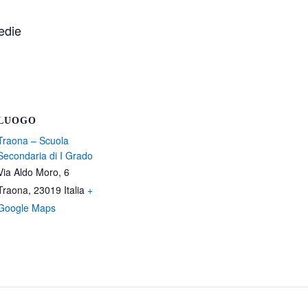
edie
LUOGO
Traona – Scuola
Secondaria di I Grado
Via Aldo Moro, 6
Traona
,
23019
Italia
+
Google Maps